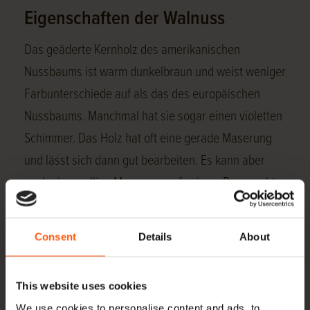
Eigenschaften der Walnuss
Das geäderte Kernholz des amerikanischen
Nussbaums ist warm dunkelbraun und weist weniger
Farbunterschiede auf als das des europäischen
Nussbaums. Manchmal hat sie sogar einen violetten
Schimmer. Das Holz hat oft eine gerade Maserung
und lässt sich dann gut bearbeiten. Es kann aber
auch eine wellige Maserung aufweisen. Das macht
die Arbeit zwar etwas schwieriger, aber es entsteht
ein schönes, abwechslungsreiches Muster.
Consent
Details
About
Amerikanischer Nussbaum ist ein sehr solides Holz,
das nicht splittert. Diese Holzart eignet sich sehr gut
This website uses cookies
für eine luxuriöse Ausführung.
We use cookies to personalise content and ads, to