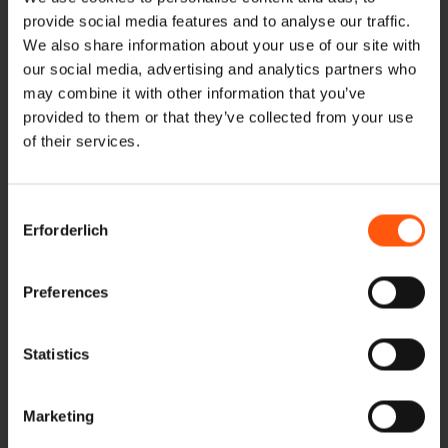
Bestand an Walnüssen
provide social media features and to analyse our traffic.
We also share information about your use of our site with
Dank unserer großen Lagerkapazitäten sind wir in
our social media, advertising and analytics partners who
may combine it with other information that you’ve
der Lage, fast jede Spezifikation von Nussbaum aus
provided to them or that they’ve collected from your use
Vorrat zu liefern. Unten auf dieser Seite finden Sie
of their services.
eine Übersicht über alle Abmessungen, die wir auf
Lager haben. Wenn die von Ihnen benötigte Größe
Consent
hier nicht aufgeführt ist, setzen Sie sich bitte mit uns
Erforderlich
Selection
in Verbindung.
Preferences
Neben Nussbaum liefern wir auch
Eichenbalken
und
Europäische Eiche
,
Gelbpappel
und
Asche
. Alles
Statistics
direkt importiert und auf Lager.
Marketing
Möchten Sie ein Angebot? Oder möchten Sie mehr