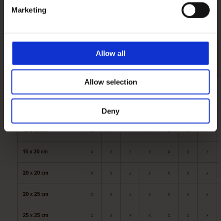
mit uns.
Marketing
Abmessungen ab Lager lieferbar
Länge (cm)
200
250
300
350
400
450
500
Allow all
Abmessungen
Allow selection
10 x 10 cm
x
x
x
12,5 x 12,5 cm
x
x
x
x
x
Deny
15 x 15 cm
x
x
x
x
x
x
x
15 x 20 cm
x
x
x
x
x
x
x
20 x 20 cm
x
x
x
x
x
x
x
20 x 25 cm
x
x
x
x
x
x
x
25 x 25 cm
x
x
x
x
x
x
x