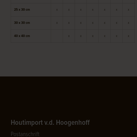
25 x 30 cm
x
x
x
x
x
x
x
30 x 30 cm
x
x
x
x
x
x
x
40 x 40 cm
x
x
x
x
x
x
Houtimport v.d. Hoogenhoff
Postanschrift