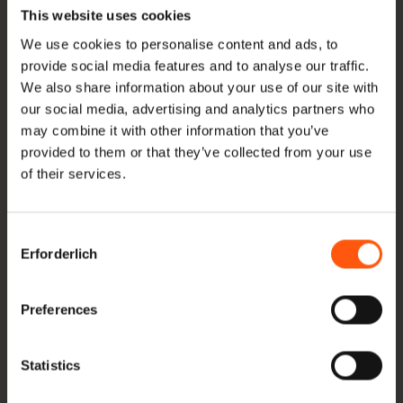
This website uses cookies
aufgeführt sein, erkundigen Sie sich bitte bei uns nach
We use cookies to personalise content and ads, to
der Möglichkeit, die Balken auf die von Ihnen
provide social media features and to analyse our traffic.
gewünschte Größe zuzuschneiden.
We also share information about your use of our site with
Neben dem regulären Angebot an Balken bietet
our social media, advertising and analytics partners who
may combine it with other information that you’ve
Hoogenhoff u.a. Eiche
Dachschalung
,
Schweden-
provided to them or that they’ve collected from your use
Rabatt
,
Bordwandbretter
,
Stifte
und
Dübel
zu.
of their services.
Zusätzlich zu
Eichenbalken
und
Europäische Eiche
,
Consent
wir liefern auch ,
Amerikanische Nüsse
,
Gelbpappel
Erforderlich
Selection
und
Essen
. Alles direkt importiert und auf Lager.
Preferences
Möchten Sie ein Angebot? Oder möchten Sie mehr über
unsere Produkte und ihre Möglichkeiten oder über
Statistics
unsere Arbeitsmethoden erfahren? Dann bitte
Kontakt