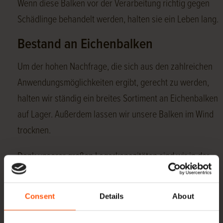
Wenn diese Balken vor der Verarbeitung richtig gegen
Schädlinge behandelt werden, halten sie ein Leben lang.
Bestand an Eichenbalken
Um der hohen Nachfrage, die sich aus den zahlreichen
Anwendungsmöglichkeiten ergibt, gerecht zu werden,
halten wir ständig ein breites Sortiment an Eichenbalken
auf Lager. Außerdem lassen wir unsere Balken im Wind
trocknen.
Dank unserer großen Lagerkapazitäten sind wir in der
Lage, fast jede Spezifikation von Eichenbalken ab Lager
zu liefern. Unten auf dieser Seite finden Sie eine
Consent
Details
About
Übersicht über alle Abmessungen, die wir auf Lager
haben. Sollte die von Ihnen benötigte Größe hier nicht