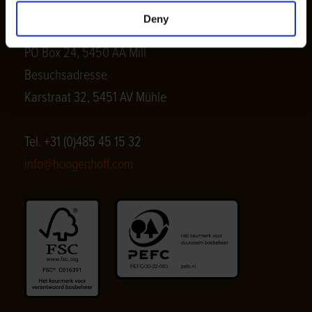
Houtimport v.d. Hoogenhoff
Deny
Postanschrift
PO Box 24, 5450 AA Mill
Besuchsadresse
Karstraat 32, 5451 AV Mühle
Tel. +31 (0)485 45 15 32
info@hoogenhoff.com