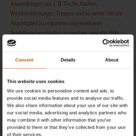
Anwendungen, wie z. B. Tische, Küchen,
Wandverkleidungen, Treppen und so weiter. Um die
Feuchtigkeit zu reduzieren und eventuelle
Schädlinge unschädlich zu machen, wird das Holz
für die Verwendung in Möbeln künstlich getrocknet.
Bestand an Altholz
Consent
Details
About
Dank unserer großen Lagerkapazitäten können wir
Altholz in einer Vielzahl von Abmessungen ab Lager
This website uses cookies
liefern. Unten auf dieser Seite finden Sie eine
We use cookies to personalise content and ads, to
provide social media features and to analyse our traffic.
Übersicht über alle Abmessungen, die wir auf Lager
We also share information about your use of our site with
haben. Neben dem regulären Angebot an Balken
our social media, advertising and analytics partners who
und Bohlen bietet Hoogenhoff auch Dachbretter aus
may combine it with other information that you’ve
provided to them or that they’ve collected from your use
Eichenholz, schwedische Nut- und Federleisten,
of their services.