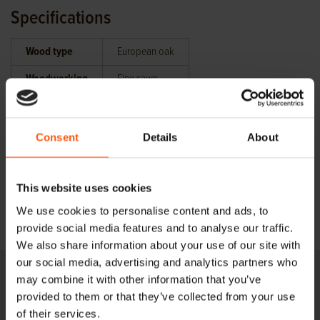
Specifications
Wood type
European oak
Woodworking
Fine sawn
Head size
25 x 30 cm
Zou onder
15×25 / 8×30
Consent
Details
About
andere
/ 12,5×30 /
verzaagd
10x25cm
kunnen
This website uses cookies
worden op
We use cookies to personalise content and ads, to
provide social media features and to analyse our traffic.
We also share information about your use of our site with
our social media, advertising and analytics partners who
may combine it with other information that you’ve
Onze 25x30 eiken balken voorraad
provided to them or that they’ve collected from your use
of their services.