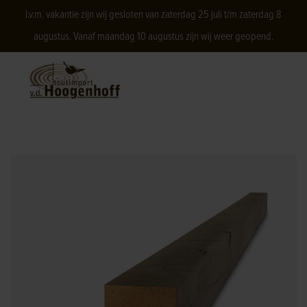
I.v.m. vakantie zijn wij gesloten van zaterdag 25 juli t/m zaterdag 8
augustus. Vanaf maandag 10 augustus zijn wij weer geopend.