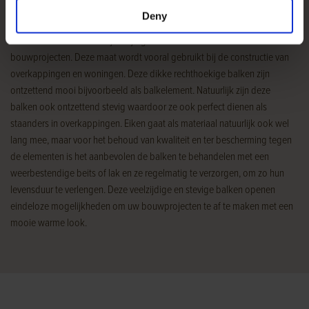
worden toegepast
Deny
De 25×30 eiken balken zijn altijd geliefd voor een aantal soorten
bouwprojecten. Deze maat wordt vooral gebruikt bij de constructie van
overkappingen en woningen. Deze dikke rechthoekige balken zijn
ontzettend mooi bijvoorbeeld als balkelement. Natuurlijk zijn deze
balken ook ontzettend stevig waardoor ze ook perfect dienen als
staanders in overkappingen. Eiken gaat als materiaal natuurlijk ook wel
lang mee, maar voor het behoud van kwaliteit en ter bescherming tegen
de elementen is het aanbevolen de balken te behandelen met een
weerbestendige beits of lak en ze regelmatig te verzorgen, om zo hun
levensduur te verlengen. Deze veelzijdige en stevige balken openen
eindeloze mogelijkheden om uw bouwprojecten te af te maken met een
mooie warme look.