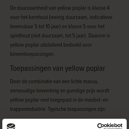
De duurzaamheid van yellow poplar is klasse 4
voor het kernhout (weinig duurzaam, indicatieve
levensduur 5 tot 10 jaar) en klasse 5 voor het
spinthout (niet duurzaam, tot 5 jaar). Daarom is
yellow poplar uitsluitend bedoeld voor
binnentoepassingen.
Toepassingen van yellow poplar
Door de combinatie van een lichte massa,
eenvoudige bewerking en gunstige prijs wordt
yellow poplar veel toegepast in de meubel- en
trappenindustrie. Typische toepassingen zijn:
Meubelmakerij en kastonderdelen.