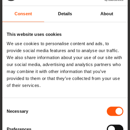
Binnentrappen en treden.
Binnendeuren en lijstwerk.
Consent
Details
About
Onderdelen die later geschilderd, gefineerd of
bekleed worden.
This website uses cookies
We use cookies to personalise content and ads, to
Yellow poplar kopen bij Hoogenhoff
provide social media features and to analyse our traffic.
We also share information about your use of our site with
Wij houden een ruime voorraad yellow poplar aan
our social media, advertising and analytics partners who
in diktes 26, 33, 40, 52, 65, 80 en 105 mm, met
may combine it with other information that you’ve
lengtes van 215 tot 490 cm. Het hout is veelal
provided to them or that they’ve collected from your use
of their services.
gekantrecht en fijnbezaagd geleverd. Wij
importeren rechtstreeks uit Noord-Amerika en
Consent
drogen het hout zelf in onze 12 droogkamers in
Necessary
Selection
Mill. Bekijk de actuele
voorraad yellow poplar
of
lees waarom steeds meer bedrijven kiezen voor
Preferences