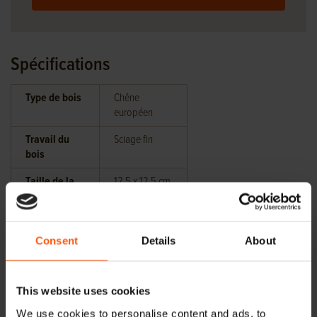
Spécifications
Type de bois
Chêne
européen
Travail du
Sciage fin
bois
Taille de la
12,5 x 12,5 cm
tête
Zou onder
6×12,5 cm. /
andere
6x6cm cm.
Consent
Details
About
verzaagd
kunnen
worden op
This website uses cookies
We use cookies to personalise content and ads, to