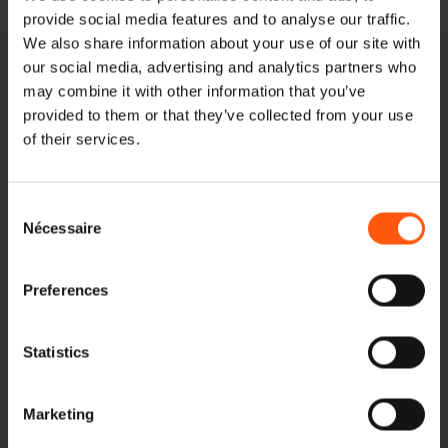
provide social media features and to analyse our traffic.
We also share information about your use of our site with
our social media, advertising and analytics partners who
Onze 12,5x12,5 eiken balken voorraad
may combine it with other information that you’ve
provided to them or that they’ve collected from your use
of their services.
Onze collectie 12,5×12,5 cm eiken balken bevat balken van 200 tot 400
centimeter in lengte op voorraad. Ook is het mogelijk om op aanvraag de
balken in kleinere maten te laten verzagen. Met onze gehele voorraad
Consent
hebben wij zelfs de
grootste eiken balken voorraad van Nederland
.
Nécessaire
Selection
Dit zorgt ervoor dat u voor bijna elk project wel de juiste balk kunt vinden.
Vanwege deze grote voorraad kunt u gewoon een offerte aanvragen
voor onzettend veel soorten en dan kunnen wij het alsnog geregeld
Preferences
krijgen. De 12,5×12,5 cm eiken balk die in wat kleinere lengtes op
voorraad is kunt u dus zo bij ons ophalen of bij grotere offertes laten
Statistics
bezorgen.
Marketing