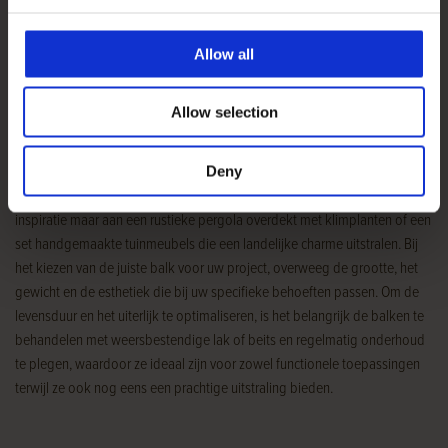
Hoe 125x125 mm eiken palen worden
toegepast
Allow all
De 125x125mm eiken balken bieden een breed scala aan mogelijkheden
Allow selection
voor zowel structurele als decoratieve projecten, zoals stevige palen voor
pergola’s en overkappingen, evenals duurzame tuinmeubels. Deze
balken zijn niet alleen praktisch vanwege hun sterkte en levensduur, maar
Deny
voegen ook een natuurlijke elegantie toe aan elk ontwerp. Denk ter
inspiratie maar aan een rustieke pergola overdekt met klimplanten of een
set handgemaakte tuinmeubels die een landelijke charme uitstralen. Bij
het kiezen van de juiste balk voor uw project, overweeg de grootte, het
gewicht en de esthetiek die bij uw specifieke behoeften passen. Om de
levensduur en het uiterlijk te optimaliseren, is het belangrijk de balken te
behandelen met weersbestendige lak of beits en regelmatig onderhoud
te plegen, waardoor ze ideaal zijn voor zowel functionele toepassingen
terwijl ze ook nog eens een prachtige uitstraling bieden.