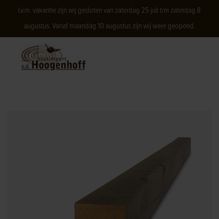
I.v.m. vakantie zijn wij gesloten van zaterdag 25 juli t/m zaterdag 8
augustus. Vanaf maandag 10 augustus zijn wij weer geopend.