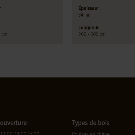
r
Épaisseur
34 mm
r
Longueur
0 cm
200 - 600 cm
'ouverture
Types de bois
-12:00, 13:00-17:00
Poutres en chêne