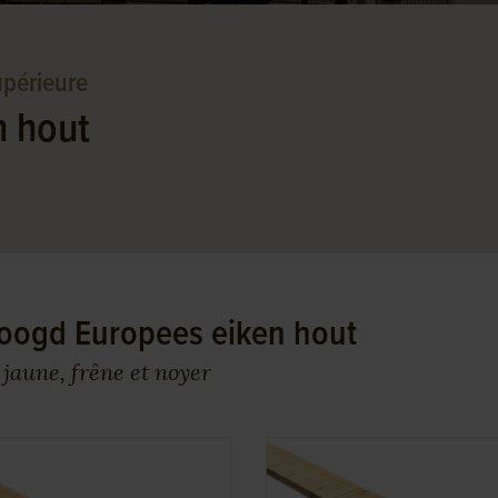
upérieure
n hout
roogd Europees eiken hout
 jaune, frêne et noyer