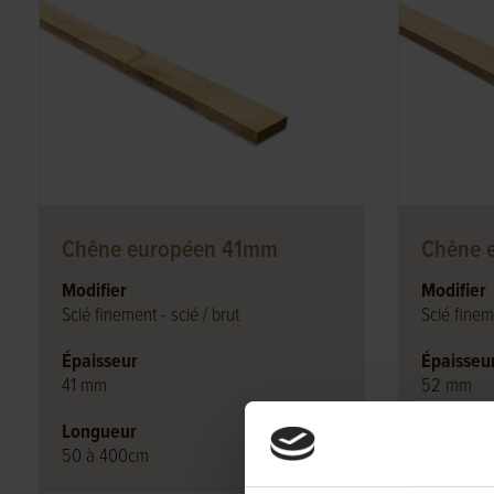
Chêne européen 41mm
Chêne 
Modifier
Modifier
Scié finement - scié / brut
Scié fineme
Épaisseur
Épaisseu
41 mm
52 mm
Longueur
Longueu
50 à 400cm
50 à 400