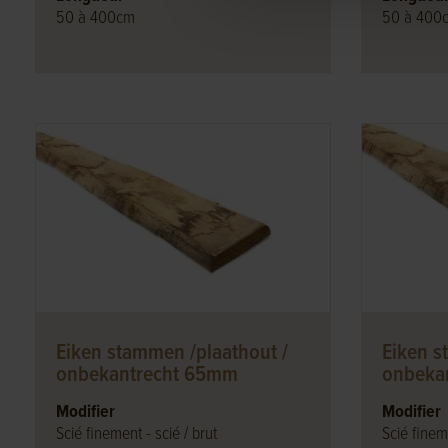
50 à 400cm
50 à 400
Eiken stammen /plaathout /
Eiken s
onbekantrecht 65mm
onbeka
Modifier
Modifier
Scié finement - scié / brut
Scié fineme