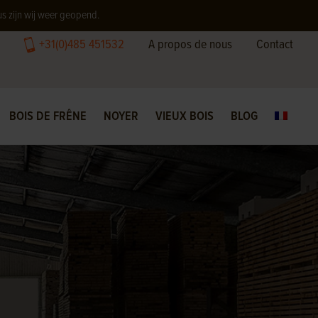
us zijn wij weer geopend.
+31(0)485 451532
A propos de nous
Contact
BOIS DE FRÊNE
NOYER
VIEUX BOIS
BLOG