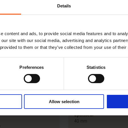
Details
e content and ads, to provide social media features and to analy
 our site with our social media, advertising and analytics partn
 provided to them or that they’ve collected from your use of their
Preferences
Statistics
européen 105mm
Eiken stammen /plaath
onbekantrecht 40mm
nt - scié / brut
Modifier
Allow selection
Scié finement - scié / brut
r
Épaisseur
40 mm
r