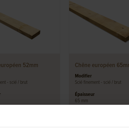
européen 52mm
Chêne européen 65
Modifier
nt - scié / brut
Scié finement - scié / brut
r
Épaisseur
65 mm
r
Longueur
cm
50 à 400cm