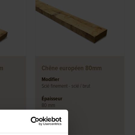
mm
Chêne européen 80mm
Modifier
Scié finement - scié / brut
Épaisseur
80 mm
Longueur
50 à 400cm