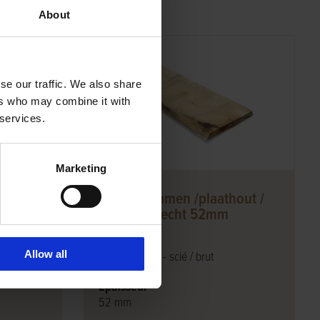
About
se our traffic. We also share
ers who may combine it with
 services.
Marketing
out /
Eiken stammen /plaathout /
onbekantrecht 52mm
Modifier
Allow all
Scié finement - scié / brut
Épaisseur
52 mm