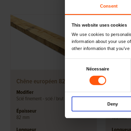
Consent
This website uses cookies
We use cookies to personalis
information about your use of
other information that you’ve
Consent
Nécessaire
Selection
Chêne européen 82mm
Chêne 
Modifier
Modifier
Scié finement - scié / brut
Scié fineme
Deny
Épaisseur
Épaisseu
82 mm
105 mm
Longueur
Longueu