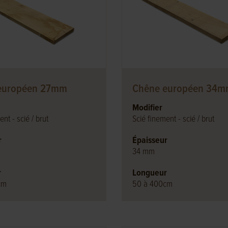
européen 27mm
Chêne européen 34
Modifier
nt - scié / brut
Scié finement - scié / brut
r
Épaisseur
34 mm
r
Longueur
cm
50 à 400cm