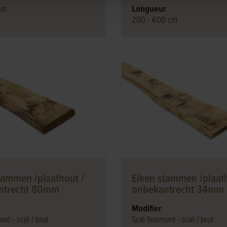
cm
Longueur
200 - 600 cm
tammen /plaathout /
Eiken stammen /plaath
ntrecht 80mm
onbekantrecht 34mm
Modifier
nt - scié / brut
Scié finement - scié / brut