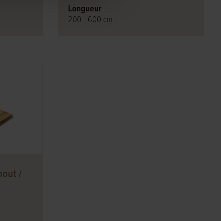
Longueur
200 - 600 cm
out /