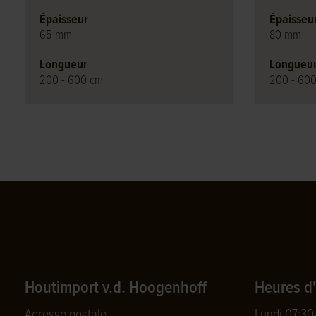
Épaisseur
Épaisseu
65 mm
80 mm
Longueur
Longueu
200 - 600 cm
200 - 60
Houtimport v.d. Hoogenhoff
Heures d
Adresse postale
Lundi 07:30