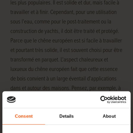
les plus populaires. Il est solide et dur, mais facile à
travailler et à finir. Cependant, pour une utilisation
sous l'eau, comme pour le post-traitement ou la
construction de yachts, il doit être traité et protégé.
Parce que le chêne européen est si facile à travailler
et pourtant très solide, il est souvent choisi pour être
transformé en parquet. L'aspect chaleureux et
luxueux du chêne européen fait que cette essence
de bois convient à un large éventail d'applications
dans et autour des maisons. Pensez, par exemple, à
la fabrication de meubles (bois pour meubles en
chêne), de portes, de cadres et d'escaliers.
Consent
Details
About
Stock de chêne européen