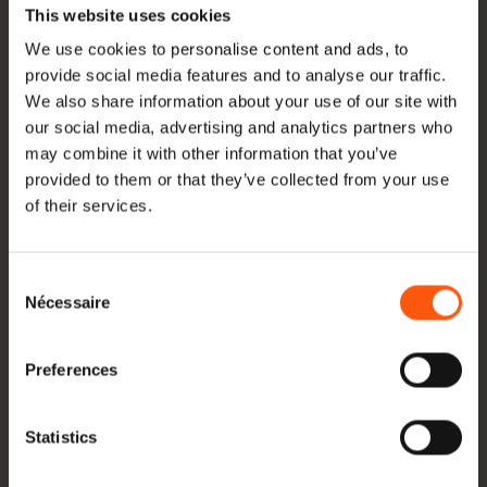
Grâce à nos vastes installations de stockage, nous
This website uses cookies
sommes en mesure de fournir presque toutes les
We use cookies to personalise content and ads, to
spécifications du chêne européen à partir de notre
provide social media features and to analyse our traffic.
We also share information about your use of our site with
stock. Au bas de cette page, vous trouverez un
our social media, advertising and analytics partners who
aperçu de toutes les dimensions que nous avons en
may combine it with other information that you’ve
stock. Si la taille dont vous avez besoin ne figure pas
provided to them or that they’ve collected from your use
of their services.
dans cette liste, veuillez nous contacter.
Outre l'offre habituelle en poutres et planches,
Consent
Hoogenhoff propose, entre autres, du chêne
Nécessaire
Selection
charpente du toit
,
Remboursement suédois
,
plat-bord
,
stylos
et
chevilles
à.
Preferences
Outre le chêne européen et le
poutres en
Statistics
chêne
nous fournissons également
cendres
,
Les
noix américaines
et
Peuplier jaune
. Tout est