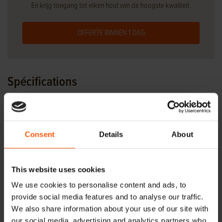
En krijg toegang tot eiken hout van de hoogste kwaliteit.
OFFERTE BINNEN 1 DAG
Spécifications
Type de bois
Chêne
européen
Travail du
Sciage fin
Consent
Details
About
bois
Taille de la
30 x 30 cm
This website uses cookies
tête
We use cookies to personalise content and ads, to
Zou onder
15x30 / 10x30
provide social media features and to analyse our traffic.
andere
/ 7,5x30cm
We also share information about your use of our site with
verzaagd
our social media, advertising and analytics partners who