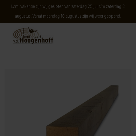
I.v.m. vakantie zijn wij gesloten van zaterdag 25 juli t/m zaterdag 8
augustus. Vanaf maandag 10 augustus zijn wij weer geopend.