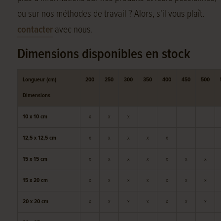
ou sur nos méthodes de travail ? Alors, s'il vous plaît.
contacter
avec nous.
Dimensions disponibles en stock
Longueur (cm)
200
250
300
350
400
450
500
Dimensions
10 x 10 cm
x
x
x
12,5 x 12,5 cm
x
x
x
x
x
15 x 15 cm
x
x
x
x
x
x
x
15 x 20 cm
x
x
x
x
x
x
x
20 x 20 cm
x
x
x
x
x
x
x