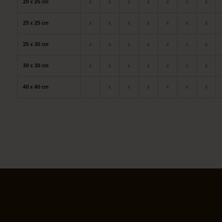
20 x 25 cm
x
x
x
x
x
x
x
25 x 25 cm
x
x
x
x
x
x
x
25 x 30 cm
x
x
x
x
x
x
x
30 x 30 cm
x
x
x
x
x
x
x
40 x 40 cm
x
x
x
x
x
x