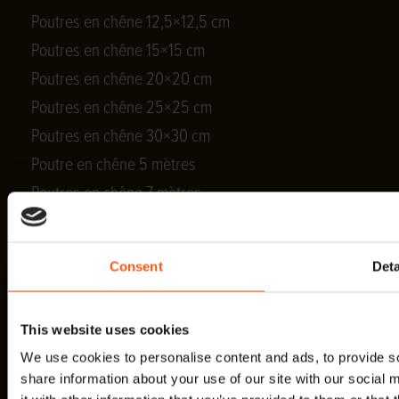
Poutres en chêne 12,5×12,5 cm
Poutres en chêne 15×15 cm
Poutres en chêne 20×20 cm
Poutres en chêne 25×25 cm
Poutres en chêne 30×30 cm
Poutre en chêne 5 mètres
Poutres en chêne 7 mètres
Consent
Deta
This website uses cookies
We use cookies to personalise content and ads, to provide so
share information about your use of our site with our social