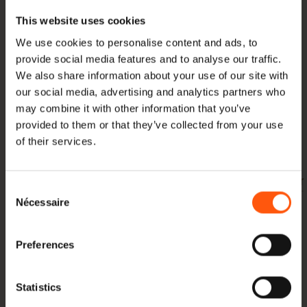
veuillez nous contacter pour savoir s'il est possible de
This website uses cookies
couper les poutres à la taille souhaitée.
We use cookies to personalise content and ads, to
Outre l'offre régulière en poutrelles, Hoogenhoff
provide social media features and to analyse our traffic.
We also share information about your use of our site with
propose, entre autres, du chêne
charpente du toit
,
our social media, advertising and analytics partners who
Remboursement suédois
,
plat-bord
,
stylos
et
may combine it with other information that you’ve
chevilles
à.
provided to them or that they’ve collected from your use
of their services.
En plus de
Poutres en chêne
et
Chêne européen
nous
fournissons également ,
Les noix américaines
,
Peuplier
Consent
jaune
et
Essen
. Tout est directement importé et en
Nécessaire
Selection
stock.
Preferences
Voulez-vous une offre ? Ou bien vous souhaitez obtenir
plus d'informations sur nos produits et leurs possibilités,
Statistics
ou sur nos méthodes de travail ? Alors, s'il vous plaît.