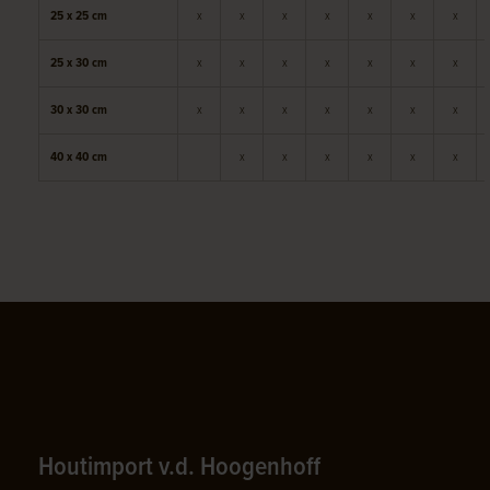
25 x 25 cm
x
x
x
x
x
x
x
25 x 30 cm
x
x
x
x
x
x
x
30 x 30 cm
x
x
x
x
x
x
x
40 x 40 cm
x
x
x
x
x
x
Houtimport v.d. Hoogenhoff