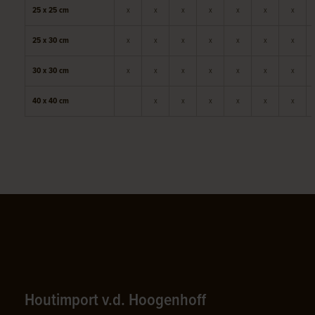
25 x 25 cm
x
x
x
x
x
x
x
25 x 30 cm
x
x
x
x
x
x
x
30 x 30 cm
x
x
x
x
x
x
x
40 x 40 cm
x
x
x
x
x
x
Houtimport v.d. Hoogenhoff