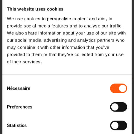
veuillez nous contacter pour savoir s'il est possible de
This website uses cookies
couper les poutres à la taille souhaitée.
We use cookies to personalise content and ads, to
Outre l'offre régulière en poutrelles, Hoogenhoff
provide social media features and to analyse our traffic.
We also share information about your use of our site with
propose, entre autres, du chêne
charpente du toit
,
our social media, advertising and analytics partners who
Remboursement suédois
,
plat-bord
,
stylos
et
may combine it with other information that you’ve
chevilles
à.
provided to them or that they’ve collected from your use
of their services.
En plus de
Poutres en chêne
et
Chêne européen
nous
fournissons également ,
Les noix américaines
,
Peuplier
Consent
jaune
et
Essen
. Tout est directement importé et en
Nécessaire
Selection
stock.
Preferences
Voulez-vous une offre ? Ou bien vous souhaitez obtenir
plus d'informations sur nos produits et leurs possibilités,
Statistics
ou sur nos méthodes de travail ? Alors, s'il vous plaît.