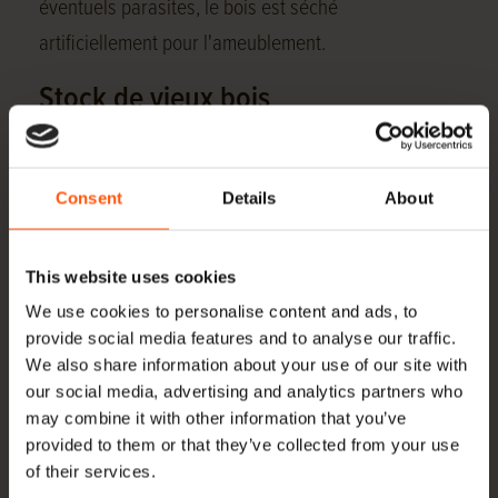
éventuels parasites, le bois est séché
artificiellement pour l'ameublement.
Stock de vieux bois
Grâce à nos vastes installations de stockage, nous
pouvons livrer un large éventail de dimensions de
Consent
Details
About
vieux bois à partir de notre stock. Au bas de cette
page, vous trouverez un aperçu de toutes les
This website uses cookies
dimensions que nous avons en stock. Outre
We use cookies to personalise content and ads, to
l'approvisionnement régulier en poutres et en
provide social media features and to analyse our traffic.
planches, Hoogenhoff propose des planches de toit
We also share information about your use of our site with
our social media, advertising and analytics partners who
en chêne, des feuillards suédois, des planches de
may combine it with other information that you’ve
plat-bord, des chevilles et des goujons, entre autres.
provided to them or that they’ve collected from your use
Outre le vieux bois, nous fournissons également du
of their services.