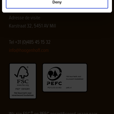
Adresse postale
Deny
Boîte postale 24, 5450 AA Mill
Adresse de visite
Karstraat 32, 5451 AV Mill
Tel +31 (0)485 45 15 32
info@hoogenhoff.com
®