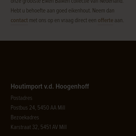
onze grootste Eiken Balken collectie van Nederland.
Hebt u behoefte aan goed eikenhout. Neem dan
contact
met ons op en vraag direct een
offerte
aan.
Houtimport v.d. Hoogenhoff
Postadres
Postbus 24, 5450 AA Mill
Bezoekadres
Karstraat 32, 5451 AV Mill