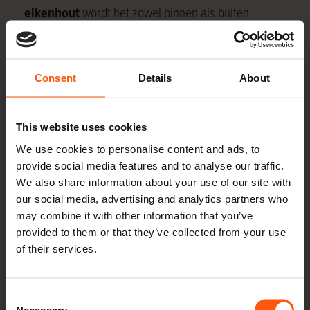
eikenhout
wordt het zowel binnen als buiten
gebruikt. Geschaafd eiken kunt u
online aanvragen
en bestellen
.
Consent
Details
About
Voordelen van eikenhout
Eikenhout staat bekend om zijn duurzaamheid, wat
This website uses cookies
betekent dat het bestand is tegen slijtage en lange
We use cookies to personalise content and ads, to
provide social media features and to analyse our traffic.
tijd meegaat. Daarnaast biedt eikenhout een
We also share information about your use of our site with
uitstekende kwaliteit en kan het worden toegepast in
our social media, advertising and analytics partners who
diverse projecten, van meubels tot constructie.
may combine it with other information that you’ve
provided to them or that they’ve collected from your use
Duurzaamheid
of their services.
Eikenhout heeft een
duurzaamheidsklasse van 2
,
wat betekent dat het
lang meegaat en bestand is
Consent
Necessary