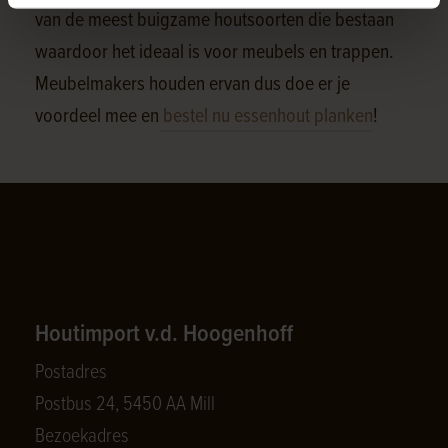
van de meest buigzame houtsoorten die bestaan
waardoor het ideaal is voor meubels en trappen.
Meubelmakers houden ervan dus doe er je
voordeel mee en
bestel nu essenhout planken
!
Houtimport v.d. Hoogenhoff
Postadres
Postbus 24, 5450 AA Mill
Bezoekadres