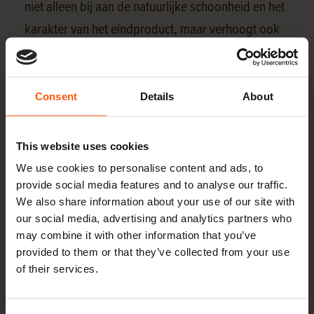
niet alleen bij aan de natuurlijke schoonheid en het
karakter van het eindproduct, maar verhoogt ook
de esthetische waarde, waardoor elk stuk uniek is.
Het is deze combinatie van schoonheid en karakter
die essenhout tot een geliefde keuze maakt voor
Consent
Details
About
ontwerpers en ambachtslieden die streven naar
zowel kwaliteit als een goed uiterlijk in hun werk.
This website uses cookies
Afwerking
We use cookies to personalise content and ads, to
provide social media features and to analyse our traffic.
Een van de meest gewaardeerde eigenschappen
We also share information about your use of our site with
van essenhout is zijn vermogen om een prachtige
our social media, advertising and analytics partners who
may combine it with other information that you’ve
afwerking te verkrijgen, waardoor het een favoriet
provided to them or that they’ve collected from your use
is onder meubelmakers en houtbewerkers. Het
of their services.
hout staat bekend om zijn uitstekende opname van
beitsen en lakken, waardoor de rijke textuur van