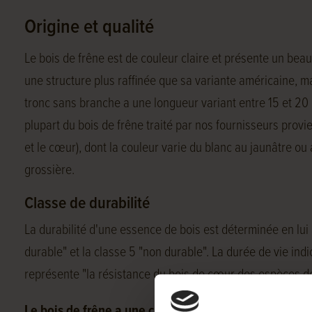
Origine et qualité
Le bois de frêne est de couleur claire et présente un bea
une structure plus raffinée que sa variante américaine, 
tronc sans branche a une longueur variant entre 15 et 20
plupart du bois de frêne traité par nos fournisseurs provien
et le cœur), dont la couleur varie du blanc au jaunâtre ou 
grossière.
Classe de durabilité
La durabilité d'une essence de bois est déterminée en lui a
durable" et la classe 5 "non durable". La durée de vie in
représente "la résistance du bois de cœur des espèces de
Le bois de frêne a une classe de durabilité 5 :