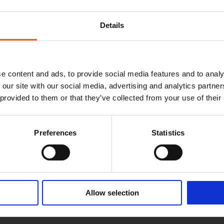
 maximum.
Details
rêne avec des anneaux de croissance larges est beaucoup plus
e content and ads, to provide social media features and to analy
. Lorsqu'il est exposé à la lumière, le frêne blanc prend
 our site with our social media, advertising and analytics partn
e ne se forme pas avant que l'arbre ait environ 60 ans ou
 provided to them or that they’ve collected from your use of their
gulier, il est fréquent que le bois d'un vieil arbre soit strié
Preferences
Statistics
t très résistant aux chocs. C'est pourquoi il est souvent
 que pour la production de manches à balai. Une fois
 frêne peut être bien coupé et convient parfaitement à la
Allow selection