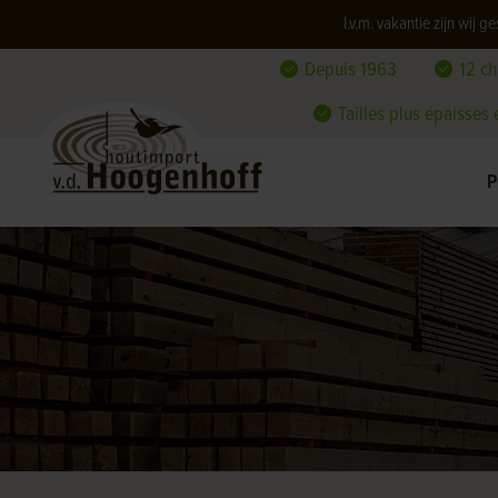
I.v.m. vakantie zijn wij
Depuis 1963
12 c
Tailles plus épaisses
P