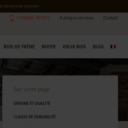
us zijn wij weer geopend.
+31(0)485 451532
A propos de nous
Contact
BOIS DE FRÊNE
NOYER
VIEUX BOIS
BLOG
Sur cette page
ORIGINE ET QUALITÉ
CLASSE DE DURABILITÉ