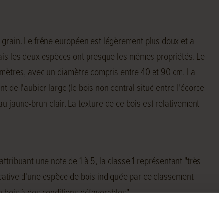
u grain. Le frêne européen est légèrement plus doux et a
mais les deux espèces ont presque les mêmes propriétés. Le
 mètres, avec un diamètre compris entre 40 et 90 cm. La
t de l'aubier large (le bois non central situé entre l'écorce
au jaune-brun clair. La texture de ce bois est relativement
ttribuant une note de 1 à 5, la classe 1 représentant "très
dicative d'une espèce de bois indiquée par ce classement
 bois à des conditions défavorables".