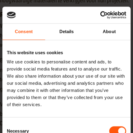
hoogwaardige materialen te verkrijgen voor hun projecten.
Rechtstreeks geïmporteerd Notenhout
Wij hebben een ruime voorraad notenhout beschikbaar. Dit
Consent
Details
About
type hout is geschikt voor verschillende toepassingen,
waaronder het maken van tafelbladen en meubels.
This website uses cookies
Bedrijven die op zoek zijn naar duurzaam en kwalitatief
We use cookies to personalise content and ads, to
provide social media features and to analyse our traffic.
notenhout voor hun bouwprojecten kunnen bij Hoogenhoff
We also share information about your use of our site with
terecht voor een uitgebreid assortiment van kunstmatig
our social media, advertising and analytics partners who
gedroogd notenhout.
may combine it with other information that you’ve
provided to them or that they’ve collected from your use
Vanwege de geschiktheid voor meubels en tafelbladen,
of their services.
biedt Hoogenhoff notenhout planken in diverse afmetingen.
Dit stelt ons in staat om snel te kunnen leveren
Consent
Necessary
Selection