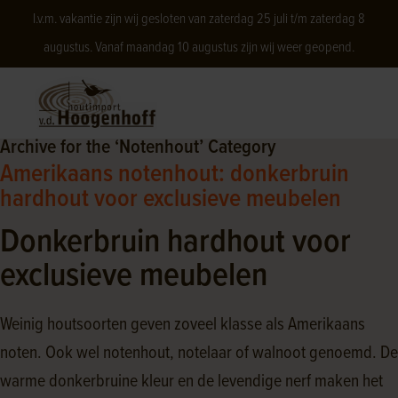
I.v.m. vakantie zijn wij gesloten van zaterdag 25 juli t/m zaterdag 8
augustus. Vanaf maandag 10 augustus zijn wij weer geopend.
Archive for the ‘Notenhout’ Category
Amerikaans notenhout: donkerbruin
hardhout voor exclusieve meubelen
Donkerbruin hardhout voor
exclusieve meubelen
Weinig houtsoorten geven zoveel klasse als Amerikaans
noten. Ook wel notenhout, notelaar of walnoot genoemd. De
warme donkerbruine kleur en de levendige nerf maken het