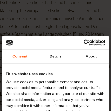
Eschenholz ist von heller Farbe und hat eine schöne
Maserung. Die europäische Esche ist etwas milder und hat
eine feinere Struktur als ihre amerikanische Variante, aber
beide Arten haben fast die gleichen Eigenschaften. Der
astfreie Stamm hat eine Länge zwischen 15 und 20 Metern
und einen Durchmesser zwischen 40 und 90 cm. Der Großteil
des von unseren Lieferanten verarbeiteten Eschenholzes
Consent
Details
About
stammt aus dem breiten Splintholz (dem Nicht-Kernholz
zwischen Rinde und Kern), dessen Farbe von weiß bis gelblich
oder hellgelb-braun variiert. Die Textur dieses Holzes ist
This website uses cookies
relativ grob.
We use cookies to personalise content and ads, to
provide social media features and to analyse our traffic.
Dauerhaftigkeitsklasse
We also share information about your use of our site with
our social media, advertising and analytics partners who
Die Dauerhaftigkeit einer Holzart wird durch eine Einstufung
may combine it with other information that you’ve