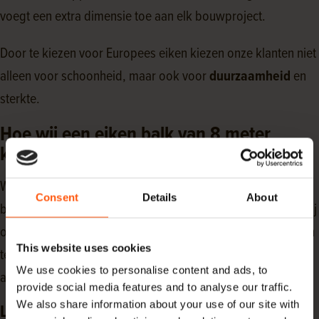
voegt een extra dimensie toe aan elk bouwproject.
Door te kiezen voor Europees eiken kiezen onze klanten niet
alleen voor schoonheid, maar ook voor
duurzaamheid
en
sterkte.
Hoe wij een eiken balk van 8 meter
kunnen aanbieden
Wij kunnen een eiken balk van 8 meter aanbieden door ons
Consent
Details
About
brede netwerk aan zagerijen in Europa. Hierdoor hebben wij
ook de grootste eiken balken collectie van Nederland weten
This website uses cookies
te verkrijgen. Het is zelfs zo dat langere eiken balken op
We use cookies to personalise content and ads, to
aanvraag ook mogelijk zijn.
provide social media features and to analyse our traffic.
We also share information about your use of our site with
Lange balken en hun toepassingen