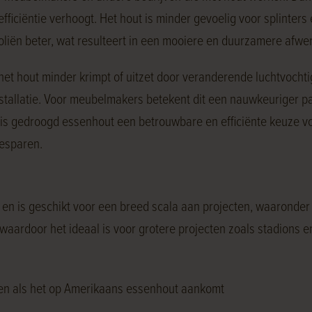
efficiëntie verhoogt. Het hout is minder gevoelig voor splinte
iën beter, wat resulteert in een mooiere en duurzamere afwer
 het hout minder krimpt of uitzet door veranderende luchtvocht
nstallatie. Voor meubelmakers betekent dit een nauwkeuriger 
is gedroogd essenhout een betrouwbare en efficiënte keuze voo
besparen.
n is geschikt voor een breed scala aan projecten, waaronder
waardoor het ideaal is voor grotere projecten zoals stadions 
eden als het op Amerikaans essenhout aankomt