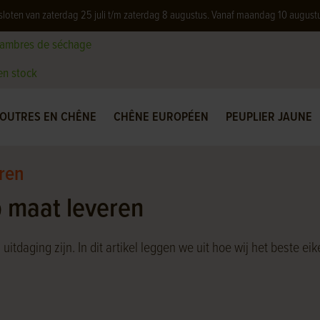
 gesloten van zaterdag 25 juli t/m zaterdag 8 augustus. Vanaf maandag 10 august
hambres de séchage
 en stock
OUTRES EN CHÊNE
CHÊNE EUROPÉEN
PEUPLIER JAUNE
eren
p maat leveren
uitdaging zijn. In dit artikel leggen we uit hoe wij het beste 