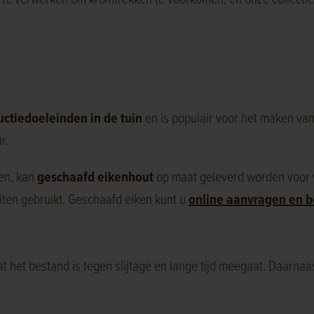
jk te verwerken om kromtrekken te voorkomen, en onze collectie
uctiedoeleinden in de tuin
en is populair voor het maken va
r.
len, kan
geschaafd eikenhout
op maat geleverd worden voor 
iten gebruikt. Geschaafd eiken kunt u
online aanvragen en b
 het bestand is tegen slijtage en lange tijd meegaat. Daarnaa