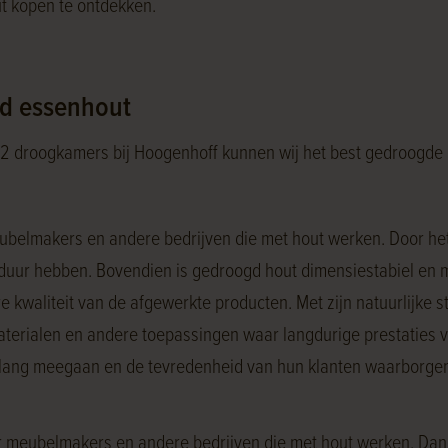
t kopen te ontdekken.
gd essenhout
12 droogkamers bij Hoogenhoff kunnen wij het best gedroogde
elmakers en andere bedrijven die met hout werken. Door het l
nsduur hebben. Bovendien is gedroogd hout dimensiestabiel en
re kwaliteit van de afgewerkte producten. Met zijn natuurlijk
rialen en andere toepassingen waar langdurige prestaties vere
enlang meegaan en de tevredenheid van hun klanten waarborge
meubelmakers en andere bedrijven die met hout werken. Dankz