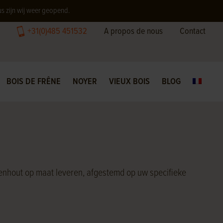
us zijn wij weer geopend.
+31(0)485 451532
A propos de nous
Contact
BOIS DE FRÊNE
NOYER
VIEUX BOIS
BLOG
eikenhout op maat leveren, afgestemd op uw specifieke