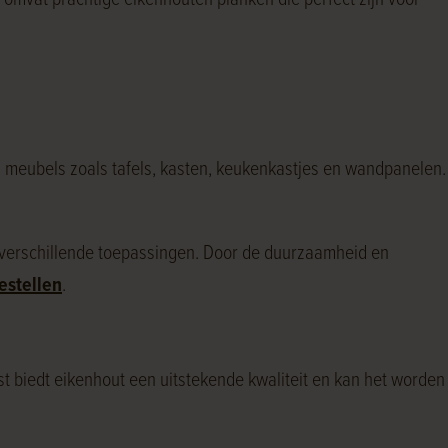
 omvat prachtige eikenhouten planken die perfect zijn voor
n meubels zoals tafels, kasten, keukenkastjes en wandpanelen.
verschillende toepassingen. Door de duurzaamheid en
estellen
.
st biedt eikenhout een uitstekende kwaliteit en kan het worden