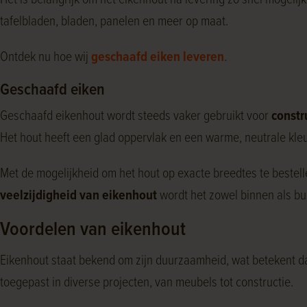
Het is belangrijk om het eikenhout na levering zo snel mogeli
tafelbladen, bladen, panelen en meer op maat.
Ontdek nu hoe wij
geschaafd eiken leveren
.
Geschaafd eiken
Geschaafd eikenhout wordt steeds vaker gebruikt voor
constr
Het hout heeft een glad oppervlak en een warme, neutrale kleu
Met de mogelijkheid om het hout op exacte breedtes te bestel
veelzijdigheid van eikenhout
wordt het zowel binnen als bu
Voordelen van eikenhout
Eikenhout staat bekend om zijn duurzaamheid, wat betekent dat
toegepast in diverse projecten, van meubels tot constructie.